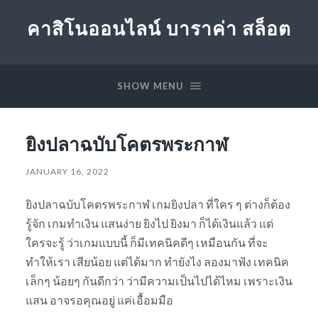
คาสิโนออนไลน์ บาราค่า สล็อต
SHOW MENU
ยิงปลาฉบับโคตรพระกาฬ
JANUARY 16, 2022
ยิงปลาฉบับโคตรพระกาฬ เกมยิงปลา ที่ใคร ๆ ต่างก็ต้อง
รู้จัก เกมทำเงิน แสนง่าย ยิงไป ยิงมา ก็ได้เงินแล้ว แต่
ใครจะรู้ ว่าเกมแบบนี้ ก็มีเทคนิคดีๆ เหมือนกัน ที่จะ
ทำให้เรา เสียน้อย แต่ได้มาก ทำยังไง ลองมาฟัง เทคนิค
เล็กๆ น้อยๆ กันดีกว่า ว่ามีความเป็นไปได้ไหม เพราะเงิน
แสน อาจรอคุณอยู่ แค่เอื้อมมือ