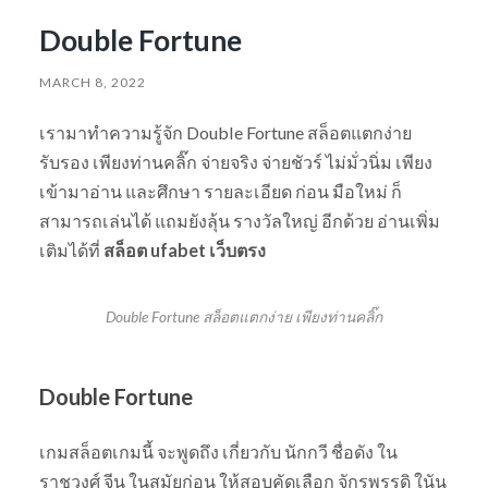
Double Fortune
MARCH 8, 2022
เรามาทำความรู้จัก Double Fortune สล็อตแตกง่าย
รับรอง เพียงท่านคลิ๊ก จ่ายจริง จ่ายชัวร์ ไม่มั่วนิ่ม เพียง
เข้ามาอ่าน และศึกษา รายละเอียด ก่อน มือใหม่ ก็
สามารถเล่นได้ แถมยังลุ้น รางวัลใหญ่ อีกด้วย อ่านเพิ่ม
เติมได้ที่
สล็อต ufabet เว็บตรง
Double Fortune สล็อตแตกง่าย เพียงท่านคลิ๊ก
Double Fortune
เกมสล็อตเกมนี้ จะพูดถึง เกี่ยวกับ นักกวี ชื่อดัง ใน
ราชวงศ์ จีน ในสมัยก่อน ให้สอบคัดเลือก จักรพรรดิ ในัน