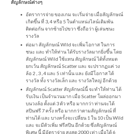
สัญลักษณ์ต่างๆ
อัตราการจ่าย ของเกม จะเริ่มจ่าย เมื่อสัญลักษณ์
เกิดขึ้น ที่ 3, 4 หรือ 5 ในตำแหน่งไลน์เดิมพัน
ติดต่อกัน จากซ้ายไปขวา ซึ่งถือว่า ผู้เล่นชนะ
รางวัล
ต่อมา สัญลักษณ์ Wild จะเพิ่มโอกาส ในการ
ชนะ และ ทำให้ท่าน ได้รับรางวัลมากยิ่งขึ้น โดย
สัญลักษณ์ Wild ใช้แทน สัญลักษณ์ ได้ทั้งหมด
ยกเว้น สัญลักษณ์ Scatter และ จะปรากฏแค่ วง
ล้อ 2 , 3 , 4 และ 5 เท่านั้น และ ยังมีโอกาส ได้
รางวัล ทั้ง รางวัลเล็ก และ รางวัลใหญ่ อีกด้วย
สัญลักษณ์ Scatter สัญลักษณ์นี้ จะทำให้ท่าน ได้
รับเงิน เป็นจำนวนมาก เมื่อ Scatter โผล่ออกมา
บนวงล้อ ตั้งแต่ 3 ตัว หรือ มากกว่า ท่านจะได้
สปินฟรี 7 ครั้ง หรือ มากกว่าตามสัญลักษณ์ ที่
ท่านได้ และ บางครั้งจะเปลี่ยน 1 ใน 10 เป็น Wild
และ จะมีตัวเพิ่ม ฟรีสปิน อีกด้วย ซึ่งสัญลักษณ์
พิเศษ นี้ มีอัตราจ่าย สูงสุด 2000 เท่า เมื่อได้ 6