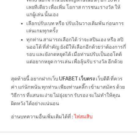
เลยทีเดียว เพื่อเพิ่ม โอกาส การชนะรางวัล ให้
แกผู้เล่น นั้นเอง
เลือกปรับเบท หรือ ปรับเงินวางเดิมพัน ก่อนการ
เล่นเกมทุกครั้ง
ทุกท่าน สามารถเลือกได้ ว่าจะสปินเอง หรือ สปิ
นออโต้ ที่สำคัญ ยังมีให้เลือกอีกด้วยว่าต้องการกี่
รอบ และยังกดหยุดได้ เมื่อท่านปรับเป็นออโดต้
แต่อยากหยุด การเล่น เพื่อลุ้นรับ รางวัล อีกด้วย
สุดท้ายนี้ อยากฝากเว็บ
UFABET เว็บตรง
เว็บดีดี ที่ควร
ค่า แก่นักพนัน ทุกท่าน เพียงท่านคลิ๊ก เข้ามาสมัคร ด้วย
วิธีการ ที่แสนจะง่าย ไม่ยุ่งยาก รับรอง จะไม่ทำให้คุณ
ผิดหวัง ได้อย่างแน่นอน
อ่านบทความอื่นเพิ่มเติมได้ที่ :
ไพ่สมสิบ