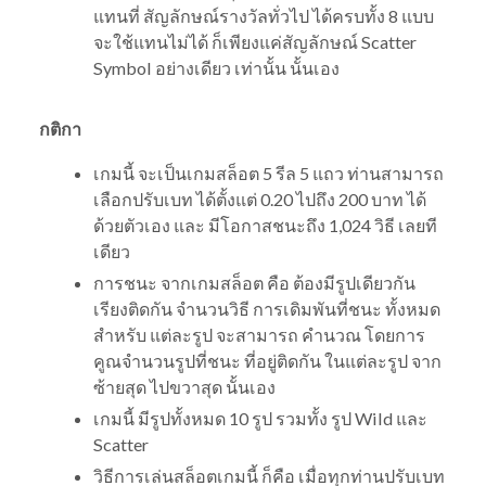
แทนที่ สัญลักษณ์รางวัลทั่วไป ได้ครบทั้ง 8 แบบ
จะใช้แทนไม่ได้ ก็เพียงแค่สัญลักษณ์ Scatter
Symbol อย่างเดียว เท่านั้น นั้นเอง
กติกา
เกมนี้ จะเป็นเกมสล็อต 5 รีล 5 แถว ท่านสามารถ
เลือกปรับเบท ได้ตั้งแต่ 0.20 ไปถึง 200 บาท ได้
ด้วยตัวเอง และ มีโอกาสชนะถึง 1,024 วิธี เลยที
เดียว
การชนะ จากเกมสล็อต คือ ต้องมีรูปเดียวกัน
เรียงติดกัน จำนวนวิธี การเดิมพันที่ชนะ ทั้งหมด
สำหรับ แต่ละรูป จะสามารถ คำนวณ โดยการ
คูณจำนวนรูปที่ชนะ ที่อยู่ติดกัน ในแต่ละรูป จาก
ซ้ายสุด ไปขวาสุด นั้นเอง
เกมนี้ มีรูปทั้งหมด 10 รูป รวมทั้ง รูป Wild และ
Scatter
วิธีการเล่นสล็อตเกมนี้ ก็คือ เมื่อทุกท่านปรับเบท