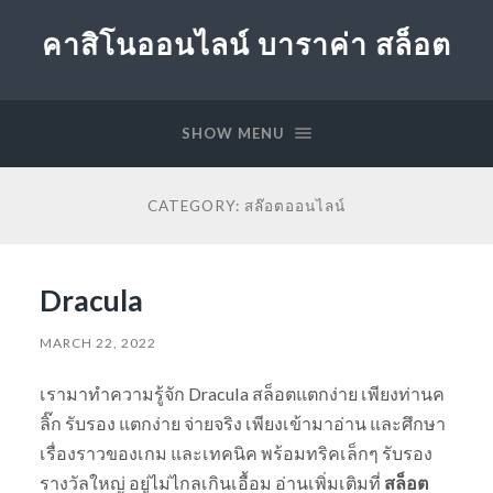
คาสิโนออนไลน์ บาราค่า สล็อต
SHOW MENU
CATEGORY:
สล๊อตออนไลน์
Dracula
MARCH 22, 2022
เรามาทำความรู้จัก Dracula สล็อตแตกง่าย เพียงท่านค
ลิ๊ก รับรอง แตกง่าย จ่ายจริง เพียงเข้ามาอ่าน และศึกษา
เรื่องราวของเกม และเทคนิค พร้อมทริคเล็กๆ รับรอง
รางวัลใหญ่ อยู่ไม่ไกลเกินเอื้อม อ่านเพิ่มเติมที่
สล็อต