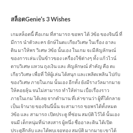
สล็อตGenie’s 3 Wishes
เกมสล็อตนี้ คือเกม ที่สามารถ ขอพร ได้ 3ข้อ ของจินนี่ ที่
มีการ นำตัวละคร ยักษ์ในตะเกียงวิเศษ ในเรื่อง อาละ
ดิน มาให้พร วิเศษ 3ข้อ นั้นเอง ในเกม จะมีสัญลักษณ์
ของการเล่น เป็นข้าวของ เครื่องใช้ต่างๆ ทั้ง แก้วไวน์
ดาบวิเศษ แหวน ถุงเงิน และ สัญลักษณ์ สำคัญ คือ ตะ
เกียววิเศษ เพื่อที่ ให้ผู้เล่น ได้สนุก และเพลิดเพลิน ไปกับ
ของวิเศษ ภายในเกม นั้นเอง อีกทั้ง ยังมีรางวัลมากมาย
ให้คอยลุ้น จนไม่สามารถ ทำให้ท่าน เบื่อเรื่องราว
ภายในเกม ได้เลย จากตำนาน ที่เล่าขานว่า ผู้ที่ได้กลาย
เป็นเจ้านาย ของจินนี่นั้น จะสามารถ ขอพรได้ทั้งหมด
3ข้อ และ สามารถ เปิดประตู ที่ซ่อน สมบัติ ไว้ได้ นั้นเอง
จนมี เด็กหนุ่มที่น่าสงสาร ผู้หนึ่ง ชื่ออาละดิน ได้เปิด
ประตูลึกลับ และได้พบเจอทอง สมบัติ มากมาย เขาได้