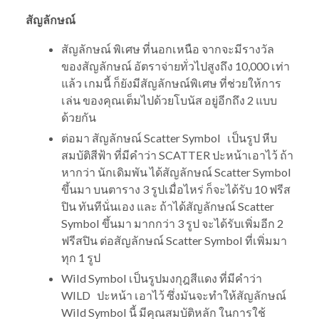
สัญลักษณ์
สัญลักษณ์ พิเศษ ที่นอกเหนือ จากจะมีรางวัล
ของสัญลักษณ์ อัตราจ่ายทั่วไปสูงถึง 10,000 เท่า
แล้ว เกมนี้ ก็ยังมีสัญลักษณ์พิเศษ ที่ช่วยให้การ
เล่น ของคุณเต็มไปด้วยโบนัส อยู่อีกถึง 2 แบบ
ด้วยกัน
ต่อมา สัญลักษณ์ Scatter Symbol เป็นรูป หีบ
สมบัติสีฟ้า ที่มีคำว่า SCATTER ปะหน้าเอาไว้ ถ้า
หากว่า นักเดิมพัน ได้สัญลักษณ์ Scatter Symbol
ขึ้นมา บนตาราง 3 รูปเมื่อไหร่ ก็จะได้รับ 10 ฟรีส
ปิน ทันทีนั่นเอง และ ถ้าได้สัญลักษณ์ Scatter
Symbol ขึ้นมา มากกว่า 3 รูป จะได้รับเพิ่มอีก 2
ฟรีสปิน ต่อสัญลักษณ์ Scatter Symbol ที่เพิ่มมา
ทุก 1 รูป
Wild Symbol เป็นรูปมงกุฎสีแดง ที่มีคำว่า
WILD ปะหน้า เอาไว้ ซึ่งมันจะทำให้สัญลักษณ์
Wild Symbol นี้ มีคุณสมบัติหลัก ในการใช้