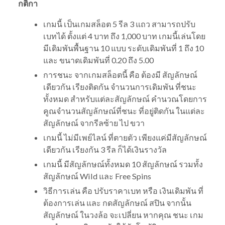
กติกา
เกมนี้ เป็นเกมสล็อต 5 รีล 3 แถว สามารถปรับ
เบทได้ ตั้งแต่ 4 บาท ถึง 1,000 บาท เกมนี้เล่นโดย
มีเดิมพันพื้นฐาน 10 แบบ ระดับเดิมพันที่ 1 ถึง 10
และ ขนาดเดิมพันที่ 0.20 ถึง 5.00
การชนะ จากเกมสล็อตนี้ คือ ต้องมี สัญลักษณ์
เดียวกัน เรียงติดกัน จำนวนการเดิมพัน ที่ชนะ
ทั้งหมด สำหรับแต่ละสัญลักษณ์ คำนวณโดยการ
คูณจำนวนสัญลักษณ์ที่ชนะ ที่อยู่ติดกัน ในแต่ละ
สัญลักษณ์ จากรีลซ้าย ไป ขวา
เกมนี้ ไม่มีเพย์ไลน์ ที่ตายตัว เพียงแค่มีสัญลักษณ์
เดียวกัน เรียงกัน 3 รีล ก็ได้เงินรางวัล
เกมนี้ มีสัญลักษณ์ทั้งหมด 10 สัญลักษณ์ รวมทั้ง
สัญลักษณ์ Wild และ Free Spins
วิธีการเล่น คือ ปรับราคาเบท หรือ เงินเดิมพัน ที่
ต้องการเล่น และ กดสัญลักษณ์ สปิน จากนั้น
สัญลักษณ์ ในวงล้อ จะเปลี่ยน หากคุณ ชนะ เกม