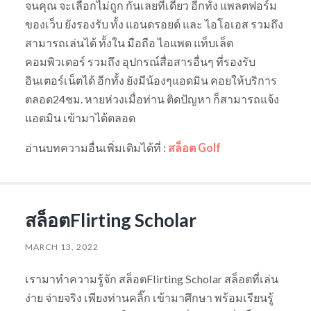
จนคุณ จะเลือกไม่ถูก กันเลยทีเดียว อีกทั้ง แพลตฟอร์ม
ของเว็บ ยังรองรับ ทั้ง แอนดรอยด์ และ ไอโอเอส รวมถึง
สามารถเล่นได้ ทั้งใน มือถือ ไอแพด แท็บเล็ต
คอมพิวเตอร์ รวมถึง อุปกรณ์สื่อสารอื่นๆ ที่รองรับ
อินเตอร์เน็ตได้ อีกทั้ง ยังมีน้องๆแอดมิน คอยให้บริการ
ตลอด24ชม. หายห่วงเมื่อท่าน ติดปัญหา ก็สามารถแจ้ง
แอดมิน เข้ามาได้ตลอด
อ่านบทความอื่นเพิ่มเติมได้ที่ :
สล็อต Golf
สล็อตFlirting Scholar
MARCH 13, 2022
เรามาทำความรู้จัก สล็อตFlirting Scholar สล็อตที่เล่น
ง่าย จ่ายจริง เพียงท่านคลิ๊ก เข้ามาศึกษา พร้อมเรียนรู้