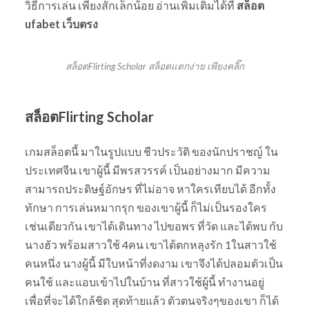
วิธีการเล่น เพียงสักเล็กน้อย อ่านเพิ่มเติมได้ที่
สล็อต
ufabet เว็บตรง
สล็อตFlirting Scholar สล็อตแตกง่าย เพียงคลิ๊ก
สล็อตFlirting Scholar
เกมสล็อตนี้ มาในรูปแบบ ชีวประวัติ ของนักปราชญ์ ใน
ประเทศจีน เขาผู้นี้ มีพรสวรรค์ เป็นอย่างมาก มีความ
สามารถประดิษฐ์อักษร ที่ไม่อาจ หาใครเทียบได้ อีกทั้ง
ทักษา การเล่นหมากรุก ของเขาผู้นี้ ก็ไม่เป็นรองใคร
เช่นเดียวกัน เขาได้เดินทาง ไปขอพร ที่วัด และได้พบ กับ
นางฮัว พร้อมสาวใช้ 4คน เขาได้ตกหลุงรัก 1ในสาวใช้
คนหนึ่ง นางผู้นี้ มีใบหน้าที่งดงาม เขาจึงได้ปลอมตัวเป็น
คนใช้ และแอบเข้าไปในบ้าน ที่สาวใช้ผู้นี้ ทำงานอยู่
เพื่อที่จะได้ใกล้ชิด สุดท้ายแล้ว ตัวตนจริงๆของเขา ก็ได้