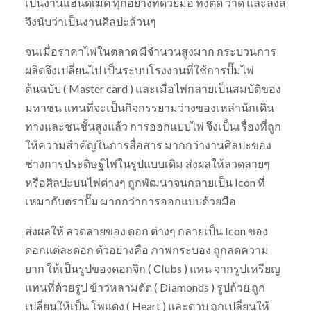
เป็นงานแฮนด์เมด ทุกอย่างทีด้วยมือ ทั้งตัด วาด และลงสี
จึงนับว่าเป็นงานศิลปะล้วนๆ
จนเมื่อราคาไพ่ในตลาด มีจำนวนสูงมาก กระบวนการ
ผลิตจึงเปลี่ยนไป เป็นระบบโรงงานที่ใช้การปั๊มไพ่
ต้นฉบับ ( Master card ) และเมื่อไพ่กลายเป็นสมบัติของ
มหาชน แทนที่จะเป็นกิจกรรยามว่างของเหล่านักเดิน
ทางและชนชั้นสูงแล้ว การออกแบบไพ่ จึงเป็นเรื่องที่ถูก
ให้ความสำคัญในการสื่อสาร มากกว่างานศิลปะของ
ช่างการประดิษฐ์ไพ่ในรูปแบบเดิม ส่งผลให้ลวดลายๆ
หรือศิลปะบนไพ่ต่างๆ ถูกพัฒนาจนกลายเป็น Icon ที่
เหมากับตราปั๊ม มากกว่าการออกแบบด้วยมือ
ส่งผลให้ ลวดลายของ ดอก ต่างๆ กลายเป็น Icon ของ
ดอกแต่ละดอก ตัวอย่างคือ ภาพกระบอง ถูกลดความ
ยาก ให้เป็นรูปของดอกจิก ( Clubs ) แทน จากรูปเหรียญ
แทนที่ด้วยรูป ข้าวหลามตัด ( Diamonds ) รูปถ้วย ถูก
เปลี่ยนให้เป็น โพแดง ( Heart ) และดาบ ถูกเปลี่ยนให้