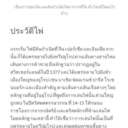
เรื่องราวของไพ่ และต้นกำเนิดไพ่มาจากที่ใด ทั่วโลกมีไพ่อะไร
บ้าง
ประวัติไพ่
แรกเริ่ม ไพ่มีต้นกำเนิดที่ จีน เปอร์เซีย และอินเดีย จาก
นั้น ก็ได้แพร่ขยายไปยังทวีปยุโรป ผ่านเส้นทางสายไหม
เส้นทางการค้าขาย มีหลักฐานว่า ปรากฏอยู่ใน
สวิสเซอร์แลนด์ในปี 1377 และได้แพร่หลาย ไปยังหัว
เมืองใหญ่ของยุโรป เช่น บาเซิล ฟลอเรนซ์ ปารีส โรเซ
นบอร์ก และเมืองสำคัญ ตามเส้นทางเดินเรือต่างๆ โดย
หลักฐานที่อยู่ในยุโรป ที่พูดถึงการเล่นไพ่นั้น ส่วนใหญ่
ถูกพบ ในปีคริศตศตรรษวรรษ ที่ 14-15 ใลักษณะ
ราชโองการจากกษัตริย์ และคริสตจักรที่ห้ามเล่นไพ่
โดยหลักฐานเหล่านี้ ทำให้เชื่อว่า การเล่นไพ่นั้นเป็นที่
แพร่หลายในทวีปยุโรป และส่งผลต่อทุกชนชั้นทาง