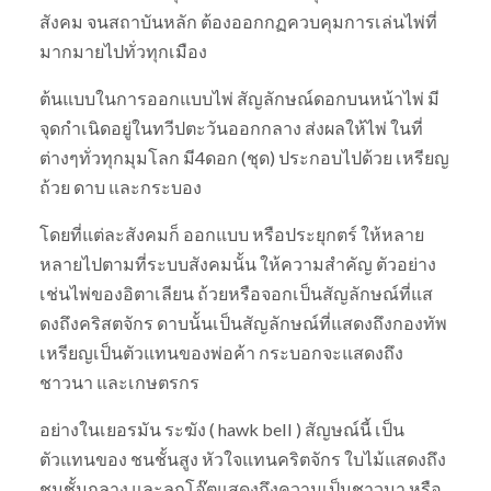
สังคม จนสถาบันหลัก ต้องออกกฏควบคุมการเล่นไพ่ที่
มากมายไปทั่วทุกเมือง
ต้นแบบในการออกแบบไพ่ สัญลักษณ์ดอกบนหน้าไพ่ มี
จุดกำเนิดอยู่ในทวีปตะวันออกกลาง ส่งผลให้ไพ่ ในที่
ต่างๆทั่วทุกมุมโลก มี4ดอก (ชุด) ประกอบไปด้วย เหรียญ
ถ้วย ดาบ และกระบอง
โดยที่แต่ละสังคมก็ ออกแบบ หรือประยุกตร์ ให้หลาย
หลายไปตามที่ระบบสังคมนั้น ให้ความสำคัญ ตัวอย่าง
เช่นไพ่ของอิตาเลียน ถ้วยหรือจอกเป็นสัญลักษณ์ที่แส
ดงถึงคริสตจักร ดาบนั้นเป็นสัญลักษณ์ที่แสดงถึงกองทัพ
เหรียญเป็นตัวแทนของพ่อค้า กระบอกจะแสดงถึง
ชาวนา และเกษตรกร
อย่างในเยอรมัน ระฆัง ( hawk bell ) สัญษณ์นี้ เป็น
ตัวแทนของ ชนชั้นสูง หัวใจแทนคริตจักร ใบไม้แสดงถึง
ชนชั้นกลาง และลูกโอ๊ตแสดงถึงความเป็นชาวนา หรือ