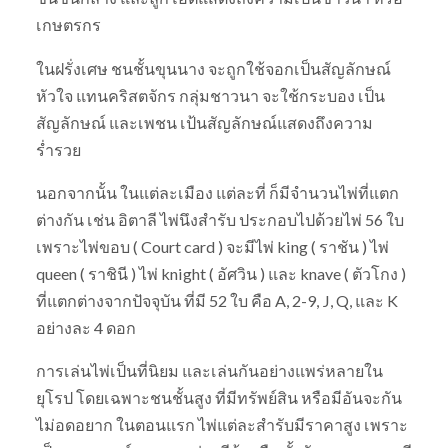
เกษตรกร
ในฝรั่งเศษ ชนชั้นขุนนาง จะถูกใช้จอกเป็นสัญลักษณ์
หัวใจ แทนคริสตจักร กลุ่มชาวนา จะใช้กระบอง เป็น
สัญลักษณ์ และเพชน เป้นสัญลักษณ์แสดงถึงความ
ร่ำรวย
นอกจากนั้น ในแต่ละเมือง แต่ละที่ ก็มีจำนวนไพ่ที่แตก
ต่างกัน เช่น อิตาลี ไพ่นึงสำรับ ประกอบไปด้วยไพ่ 56 ใบ
เพราะไพ่ขอบ ( Court card ) จะมีไพ่ king ( ราชัน ) ไพ่
queen ( ราชินี ) ไพ่ knight ( อัศวิน ) และ knave ( ตัวโกง )
ที่แตกต่างจากปัจจุบัน ที่มี 52 ใบ คือ A, 2-9, J, Q, และ K
อย่างละ 4 ดอก
การเล่นไพ่เป็นที่นิยม และเล่นกันอย่างแพร่หลายใน
ยุโรป โดยเฉพาะชนชั้นสูง ที่มีทรัพย์สิน หรือมีอันจะกัน
ไม่อดอยาก ในตอนแรก ไพ่แต่ละสำรับมีราคาสูง เพราะ