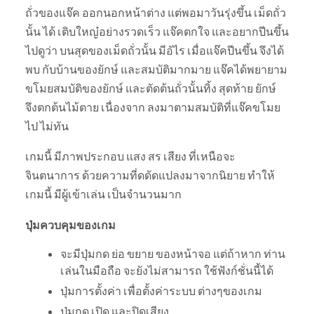
ถั่วของแจ๊ค ออกนอกหน้าต่าง แต่พอมาวันรุ่งขึ้น เม็ดถั่ว
นั้น ได้ เติบใหญ๋อย่างรวดเร็ว แจ๊คตกใจ และอยากปีนขึ้น
ไปดูว่า บนสุดของเม็ดถั่วนั้น มีอัไร เมื่อแจ๊คปีนขึ้น จึงได้
พบ กับบ้านของยักษ์ และสมบัติมากมาย แจ๊คได้พยายาม
ขโมยสมบัติของยักษ์ และตัดต้นถั่วนั้นทิ้ง สุดท้าย ยักษ์
จึงตกต้นไม้ตาย เนื่องจาก ลงมาตามสมบัติที่แจ๊คขโมย
ไป ไม่ทัน
เกมนี้ มีภาพประกอบ แสง สร เสียง ที่เหนือจะ
จินตนาการ ด้วยความที่ดดัดแปลงมาจากนิยาย ทำให้
เกมนี้ มีผู้เข้าเล่น เป็นจำนวนมาก
ปุ่มควบคุมของเกม
จะมีปุ่มกด ย่อ ขยาย ของหน้าจอ แต่ถ้าหาก ท่าน
เล่นในมือถือ จะยังไม่สามารถ ใช้ฟังก์ชั่นนี้ได้
ปุ่มการตั้งค่า เพื่อตั้งค่าระบบ ต่างๆของเกม
ปุ่มกด เปิด และปิดเสียง