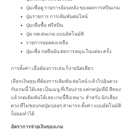
ปุ่มเพื่อดู รายการย้อนหลัง ของผลการสปินเกม
ปุ่มรายการ การเดิมพันต่อไลน์
ปุ่มเพื่อซื้อ ฟรีสปิน
ปุ่ม กดเล่นเกม แบบอัตโนมัติ
รายการยอดคงเหลือ
ปุ่มเพื่อ กดยืนยัน ต่อการหมุน ในแต่ละครั้ง
การตั้งค่า เมื่อต้องการเล่น ก็ง่ายนิดเดียว
เลือกเงินทุน ที่ต้องการเดิมพัน ต่อไลน์ เเล้วไปลุ้นดวง
กับเกมนี้ ได้เลย เป็นเมนู ที่เรียบง่าย แค่กดปุ่มที่มี สีทอง
แล้วกดเดิมพันได้เลย เกมนี้จึงเหมาะ สำหรับ นักเสี่ยง
ดวง ที่ไม่ชอบกดปุ่มบ่อยๆ สามารถ ตั้งค่า แบบอัตโนมัติ
ก็ย่อมทำได้
อัตราการจ่ายเงินของเกม